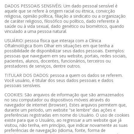
DADOS PESSOAIS SENSIVÉIS: Um dado pessoal sensível é
aquele que se refere à origem racial ou étnica, convicção
religiosa, opinião política, filiação a sindicato ou a organização
de caráter religioso, filosófico ou político, dado referente à
saúde ou à vida sexual, dado genético ou biométrico, quando
vinculado a uma pessoa natural.
USUÁRIO: pessoa física que interaja com a Clínica
Oftalmológica Bom Olhar em situações em que tenha a
possibilidade de disponibilizar seus dados pessoais. Exemplos:
pessoas que naveguem em seu website, portais, redes sociais,
pacientes, alunos, docentes, funcionários, terceiros ou
prestadores de serviços, dentre outros.
TITULAR DOS DADOS: pessoa a quem os dados se referem.
Você usuário, é titular dos seus dados pessoais e dados
pessoais sensíveis.
COOKIES: São arquivos de informação que são armazenados
no seu computador ou dispositivos móveis através do
navegador de internet (browser). Estes arquivos permitem que,
durante um período, um website “se lembre” das ações e
preferências registradas em nome do Usuário. O uso de cookies
existe para que o Usuário, ao regressar a um website que já
visitou, não tenha, em princípio, que indicar novamente as suas
preferências de navegação (idioma, fonte, forma de